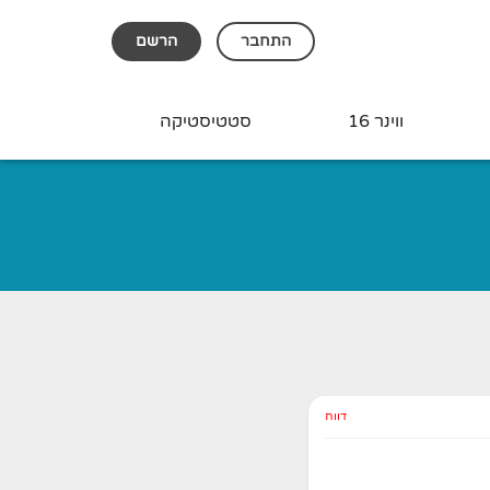
התחבר
הרשם
ווינר 16
סטטיסטיקה
דווח