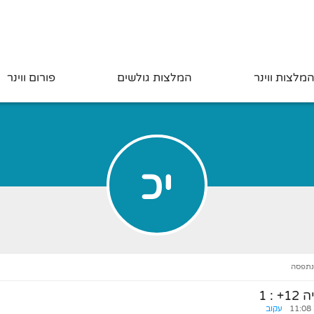
מלצות ווינר
המלצות גולשים
פורום ווינר
יכ
 נתפסה
12+
:
1
עקוב