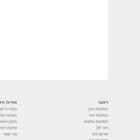
ראשי
אודות ווי
המלצות זהב
המדריך לשו
המלצות ווינר
השיטה שלנ
המלצות גולשים
תקנון האת
ווינר 16
שיטות הימו
פורום ווינר
צור קשר