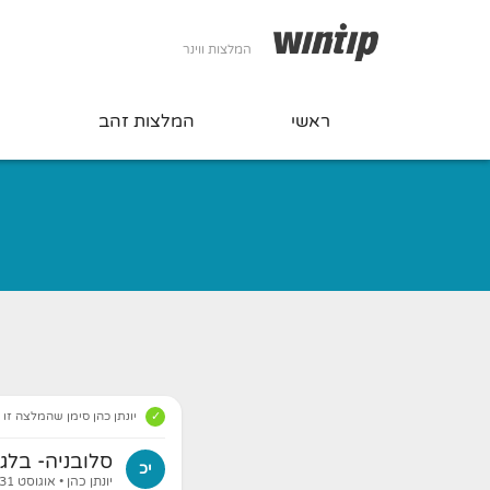
המלצות ווינר
ראשי
המלצות זהב
ה
יונתן כהן סימן שהמלצה זו
סלובניה- בלגיה 
יכ
יונתן כהן
• אוגוסט 31 11:08