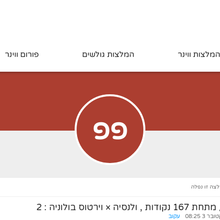
מלצות ווינר
המלצות גולשים
פורום ווינר
פפ
לצה זו נפלה
נסיה × וירטוס בולוניה
:
2
ר 3 08:25
עקוב