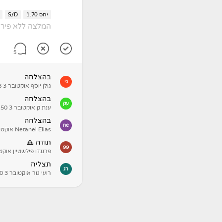
יחס 1.70
S/D
המלצה ללא פירו
5
בהצלחה
גי
גולן יוסף
אוקטובר 3 11:08
בהצלחה
עק
ענת ק
אוקטובר 3 09:50
בהצלחה
ne
Netanel Elias
אוקטובר 3
תודה 🙏
פפ
פרננדו פילשטיין
אוקטובר 
תצליח
רג
רועי גור
אוקטובר 3 08:40