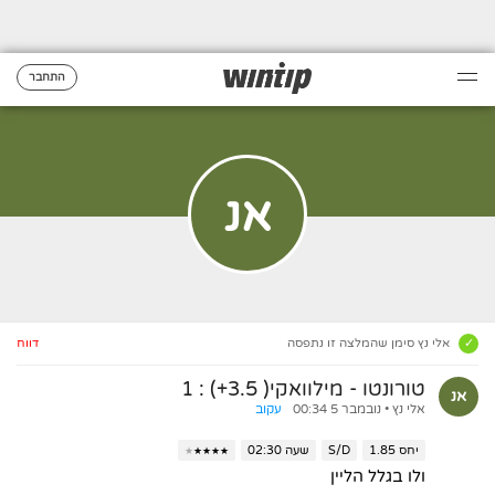
התחבר
אנ
אלי נץ סימן שהמלצה זו נתפסה
דווח
טורונטו - מילוואקי( 3.5+)
:
1
אנ
אלי נץ
• נובמבר 5 00:34
עקוב
יחס 1.85
S/D
שעה 02:30
★
★
★
★
★
ולו בגלל הליין